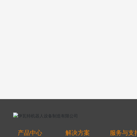
产品中心
解决方案
服务与支